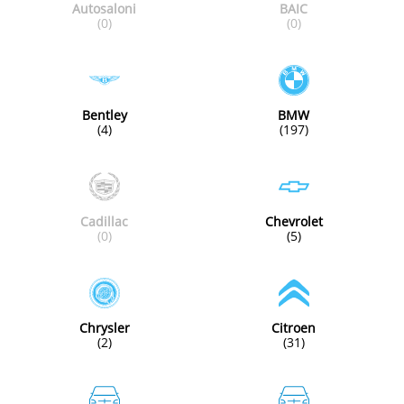
Autosaloni
BAIC
(0)
(0)
Bentley
BMW
(4)
(197)
Cadillac
Chevrolet
(0)
(5)
Chrysler
Citroen
(2)
(31)