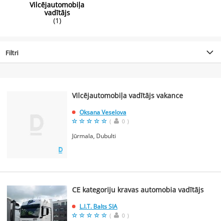
Vilcējautomobiļa
vadītājs
(1)
Filtri
Vilcējautomobiļa vadītājs vakance
Oksana Veselova
(
0
)
Jūrmala, Dubulti
CE kategoriju kravas automobia vadītājs
L.I.T. Balts SIA
(
0
)