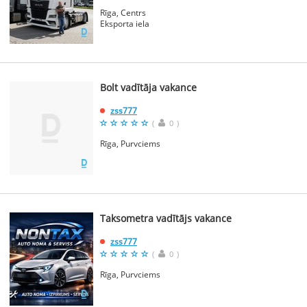
Rīga, Centrs
Eksporta iela
Bolt vadītāja vakance
zss777
(
0
)
Rīga, Purvciems
Taksometra vadītājs vakance
zss777
(
0
)
Rīga, Purvciems