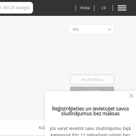
Vieta
LV
Visi
Atcelt filtrus
Saglabāt filtrus
Reģistrējieties un ievietojiet savus
Atlasīti: 0
sludinājumus bez maksas
ALGA NO
Jūs varat ievietot savu sludinājumu šajā
kategorijā līdz 12 mēnešiem pilnīgi bez