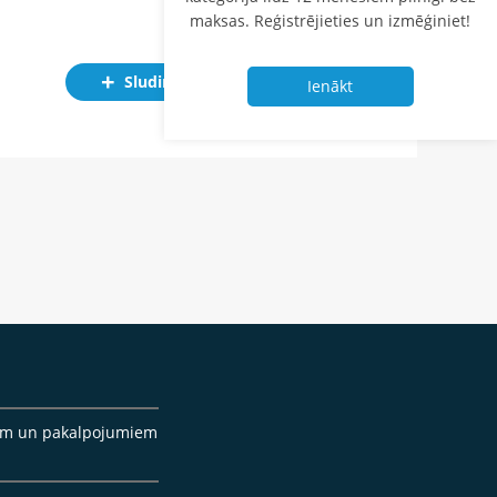
maksas. Reģistrējieties un izmēģiniet!
Sludinājums
Ienākt
cēm un pakalpojumiem