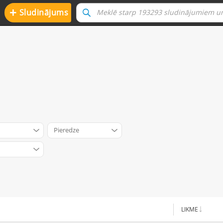
+
Sludinājums
Pieredze
LIKME