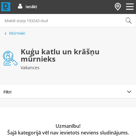
Ienākt
Mūrnieki
Kuģu katlu un krāšņu
mūrnieks
Vakances
Filtri
Uzmanību!
Šajā kategorijā vēl nav ievietots neviens sludinājums.