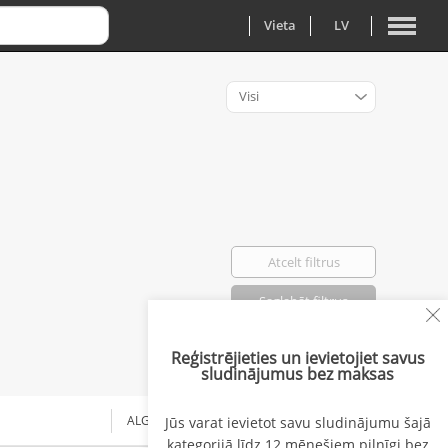
Vieta
LV
Visi
Atcelt filtrus
Saglabāt filtrus
Reģistrējieties un ievietojiet savus
Atlasīti: 0
sludinājumus bez maksas
ALGA NO
Jūs varat ievietot savu sludinājumu šajā
kategorijā līdz 12 mēnešiem pilnīgi bez