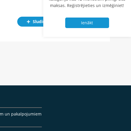
maksas. Reģistrējieties un izmēģiniet!
Sludinājums
Ienākt
cēm un pakalpojumiem