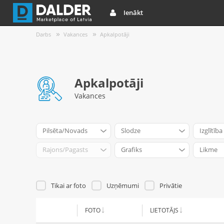
Ienākt
Darbs
Vakances
Apkalpotāji
Apkalpotāji
Vakances
Pilsēta/Novads
Slodze
Izglītība
Rajons/Pagasts
Grafiks
Likme
Tikai ar foto
Uzņēmumi
Privātie
FOTO
LIETOTĀJS