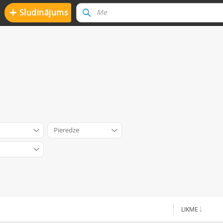
+
Sludinājums
Pieredze
LIKME