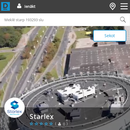
Ienākt
Sekot
Starlex
(
)
0