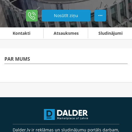
Nosūtīt ziņu
•••
Kontakti
Atsauksmes
Sludinājumi
PAR MUMS
Dalder.lv ir reklāmas un sludinājumu portāls darbam,