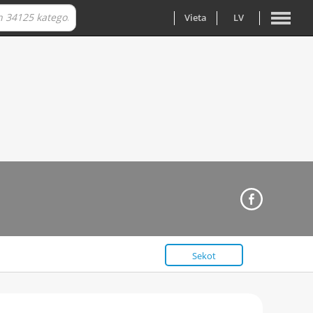
Vieta
LV
Sekot