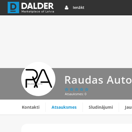
Ienākt
Raudas Aut
Atsauksmes: 0
Kontakti
Atsauksmes
Sludinājumi
Ja