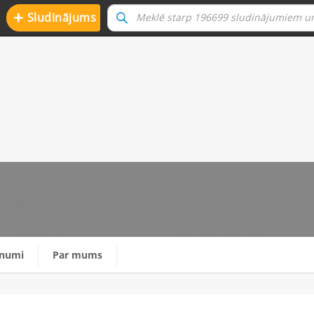
+
Sludinājums
o
unumi
Par mums