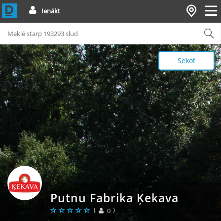
Ienākt
Sekot
Putnu Fabrika Ķekava
(
)
0