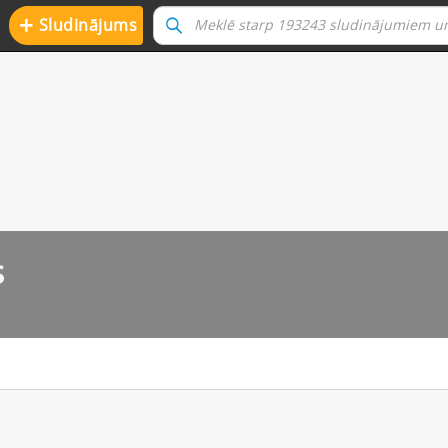
+
Sludinājums
s