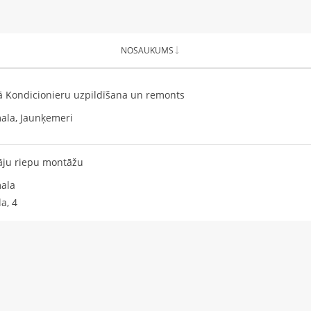
NOSAUKUMS
ā Kondicionieru uzpildīšana un remonts
ala, Jaunķemeri
āju riepu montāžu
ala
la, 4