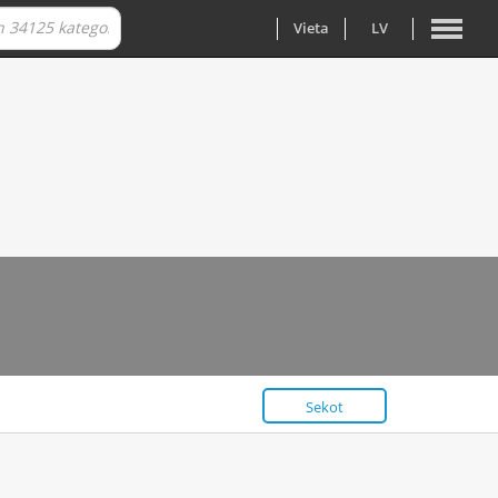
Vieta
LV
Sekot