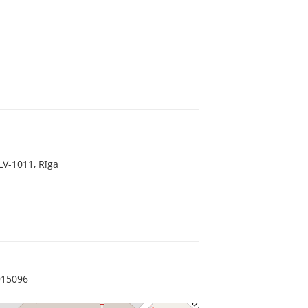
LV-1011, Rīga
915096