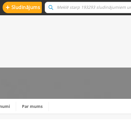
+
Sludinājums
unumi
Par mums