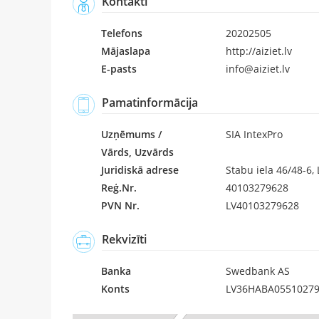
Kontakti
Telefons
20202505
Mājaslapa
http://aiziet.lv
E-pasts
info@aiziet.lv
Pamatinformācija
Uzņēmums /
SIA IntexPro
Vārds, Uzvārds
Juridiskā adrese
Stabu iela 46/48-6, 
Reģ.Nr.
40103279628
PVN Nr.
LV40103279628
Rekvizīti
Banka
Swedbank AS
Konts
LV36HABA0551027