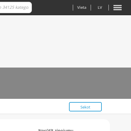
Vieta
LV
Sekot
Nosūtīt ziņojumu