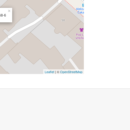
×
48-6
Leaflet
| ©
OpenStreetMap