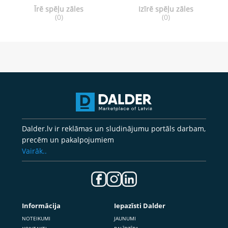
Īrē spēļu zāles
Izīrē spēļu zāles
(0)
(0)
Dalder.lv ir reklāmas un sludinājumu portāls darbam,
precēm un pakalpojumiem
Vairāk..
Informācija
Iepazīsti Dalder
NOTEIKUMI
JAUNUMI