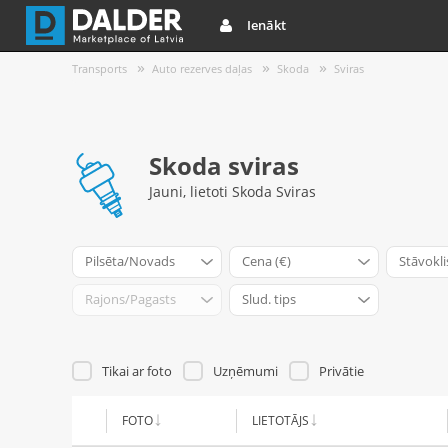
Ienākt
Transports
Auto rezerves daļas
Skoda
Sviras
Skoda sviras
Jauni, lietoti Skoda Sviras
Pilsēta/Novads
Cena (€)
Stāvokli
Rajons/Pagasts
Slud. tips
Tikai ar foto
Uzņēmumi
Privātie
FOTO
LIETOTĀJS