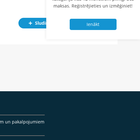
maksas. Reģistrējieties un izmēģiniet!
Sludinājums
Ienākt
cēm un pakalpojumiem