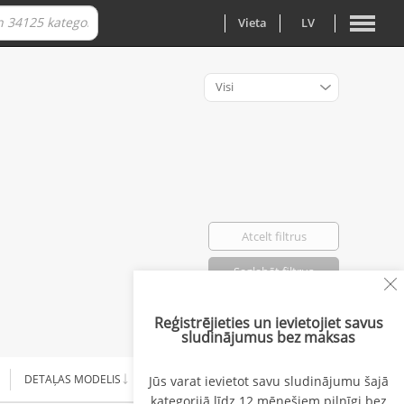
Vieta
LV
Visi
Atcelt filtrus
Saglabāt filtrus
Reģistrējieties un ievietojiet savus
Atlasīti: 0
sludinājumus bez maksas
DETAĻAS MODELIS
PIEGĀDE
CENA
Jūs varat ievietot savu sludinājumu šajā
kategorijā līdz 12 mēnešiem pilnīgi bez