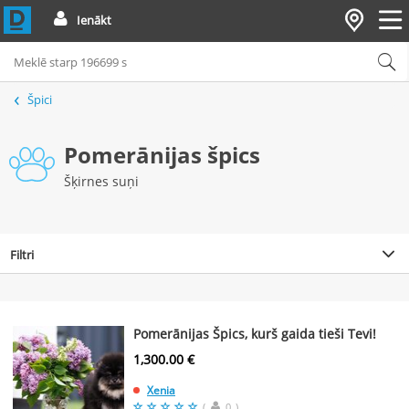
Ienākt
Špici
Pomerānijas špics
Šķirnes suņi
Filtri
Pomerānijas Špics, kurš gaida tieši Tevi!
1,300.00 €
Xenia
(
0
)