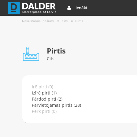
Ienākt
Nekustamie īpašumi
Cits
Pirtis
Pirtis
Cits
Īrē pirti (0)
Izīrē pirti (1)
Pārdod pirti (2)
Pārvietojamās pirtis (28)
Pērk pirti (0)