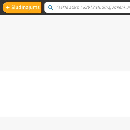
+
Sludinājums