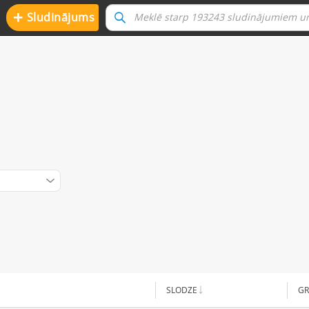
+
Sludinājums
SLODZE
GR