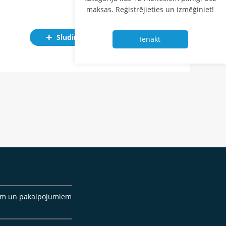
maksas. Reģistrējieties un izmēģiniet!
Sludinājums
Ienākt
cēm un pakalpojumiem