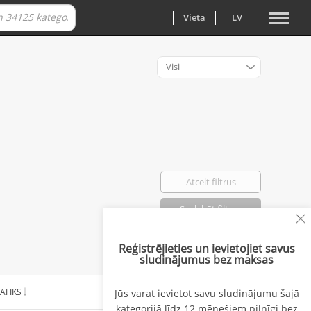
Vieta
LV
Visi
Atcelt filtrus
Saglabāt filtrus
Reģistrējieties un ievietojiet savus
Atlasīti: 0
sludinājumus bez maksas
AFIKS
ALGA NO
Jūs varat ievietot savu sludinājumu šajā
kategorijā līdz 12 mēnešiem pilnīgi bez