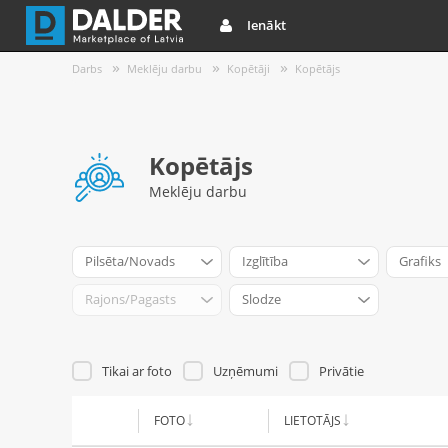
Ienākt
Darbs
Meklēju darbu
Kopētāji
Kopētājs
Kopētājs
Meklēju darbu
Pilsēta/Novads
Izglītība
Grafiks
Rajons/Pagasts
Slodze
Tikai ar foto
Uzņēmumi
Privātie
FOTO
LIETOTĀJS