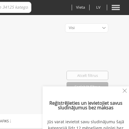
Vieta
LV
Visi
Atcelt filtrus
Saglabāt filtrus
Reģistrējieties un ievietojiet savus
Atlasīti: 0
sludinājumus bez maksas
AFIKS
ALGA NO
Jūs varat ievietot savu sludinājumu šajā
kategorijā līdz 12 mēnešiem pilnīgi bez