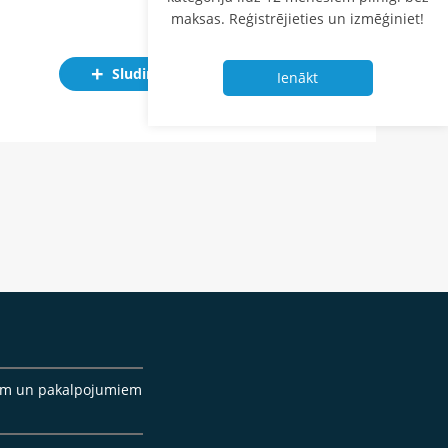
maksas. Reģistrējieties un izmēģiniet!
Sludinājums
Ienākt
cēm un pakalpojumiem