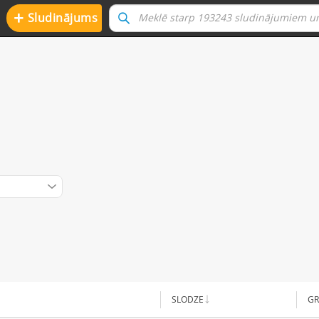
+
Sludinājums
SLODZE
GR