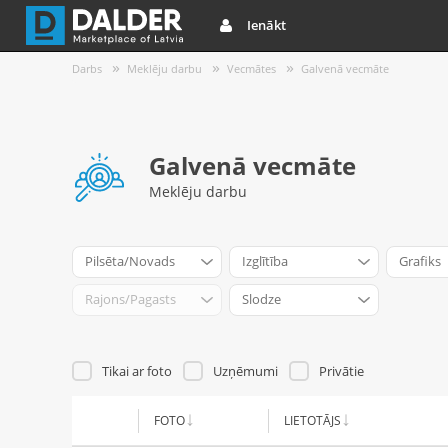
Ienākt
Darbs
Meklēju darbu
Vecmātes
Galvenā vecmāte
Galvenā vecmāte
Meklēju darbu
Pilsēta/Novads
Izglītība
Grafiks
Rajons/Pagasts
Slodze
Tikai ar foto
Uzņēmumi
Privātie
FOTO
LIETOTĀJS