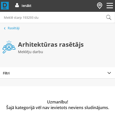
Ienākt
Rasētāji
Arhitektūras rasētājs
Meklēju darbu
Filtri
Uzmanību!
Šajā kategorijā vēl nav ievietots neviens sludinājums.