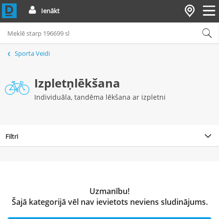
Ienākt
Sporta Veidi
Izpletņlēkšana
Individuāla, tandēma lēkšana ar izpletni
Filtri
Uzmanību!
Šajā kategorijā vēl nav ievietots neviens sludinājums.