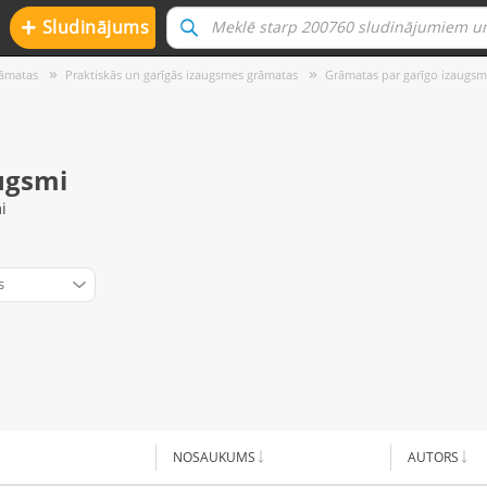
+
Sludinājums
rāmatas
Praktiskās un garīgās izaugsmes grāmatas
Grāmatas par garīgo izaugsm
ugsmi
i
s
NOSAUKUMS
AUTORS