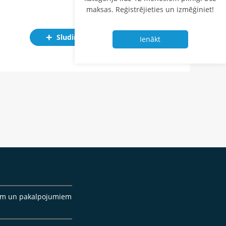
maksas. Reģistrējieties un izmēģiniet!
Sludinājums
Ienākt
cēm un pakalpojumiem