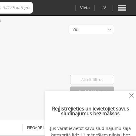
Vieta
LV
i
Visi
Atcelt filtrus
Saglabāt filtrus
Reģistrējieties un ievietojiet savus
Atlasīti: 0
sludinājumus bez maksas
PIEGĀDE
CENA
Jūs varat ievietot savu sludinājumu šajā
kategorijā līdz 12 mēnešiem pilnīgi bez