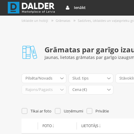
Ienākt
Izklaide un hobiji
Grāmatas
Sadzīves, izklaides un vaļasprieku g
Grāmatas par garīgo iza
Jaunas, lietotas grāmatas par garīgo izaugsm
Pilsēta/Novads
Slud. tips
Stāvokli
Rajons/Pagasts
Cena (€)
Tikai ar foto
Uzņēmumi
Privātie
FOTO
LIETOTĀJS