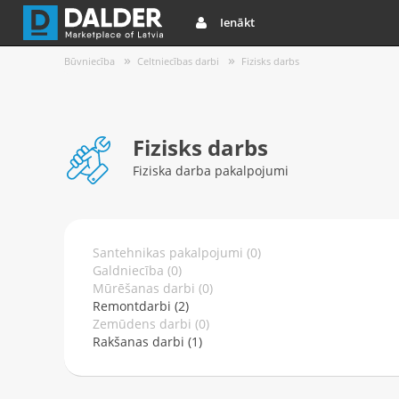
Ienākt
Būvniecība
Celtniecības darbi
Fizisks darbs
Fizisks darbs
Fiziska darba pakalpojumi
Santehnikas pakalpojumi (0)
Galdniecība (0)
Mūrēšanas darbi (0)
Remontdarbi (2)
Zemūdens darbi (0)
Rakšanas darbi (1)