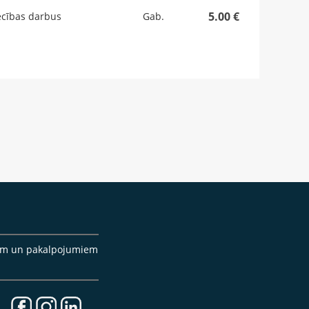
5.00 €
ecības darbus
Gab.
cēm un pakalpojumiem