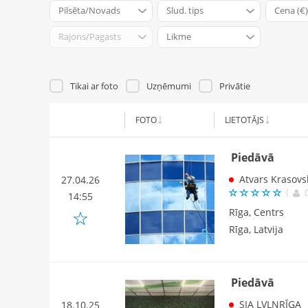
Pilsēta/Novads
Slud. tips
Cena (€)
Rajons/Pagasts
Likme
Tikai ar foto
Uzņēmumi
Privātie
FOTO
LIETOTĀJS
Piedāvā
Atvars Krasovs
27.04.26
(
14:55
Rīga, Centrs
Rīga, Latvija
Piedāvā
SIA LVLNRĪGA
18.10.25