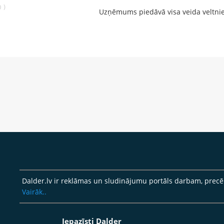
)
0
Uzņēmums piedāvā visa veida veltni
Dalder.lv ir reklāmas un sludinājumu portāls darbam, pre
Vairāk..
Iepazīsti Dalder