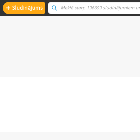
+
Sludinājums