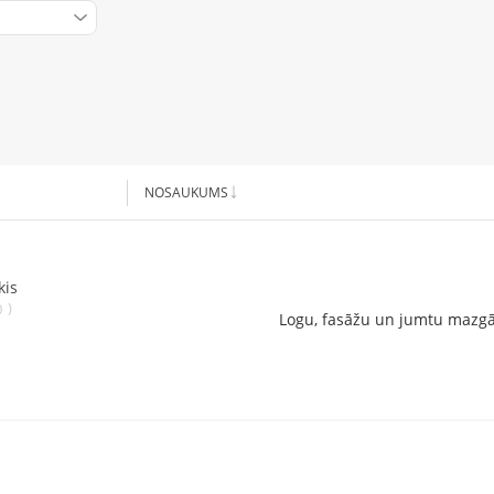
NOSAUKUMS
kis
)
0
Logu, fasāžu un jumtu mazg