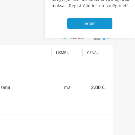
Atcelt filtrus
maksas. Reģistrējieties un izmēģiniet!
Saglabāt filtrus
Ienākt
Atlasīti: 0
LIKME
CENA
2.00 €
āšana
m2