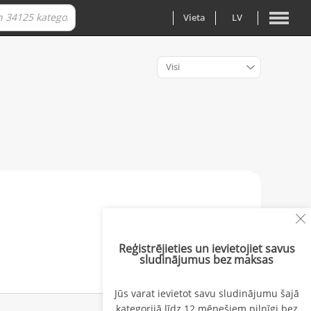
Vieta
LV
Visi
Reģistrējieties un ievietojiet savus
sludinājumus bez maksas
Jūs varat ievietot savu sludinājumu šajā
kategorijā līdz 12 mēnešiem pilnīgi bez