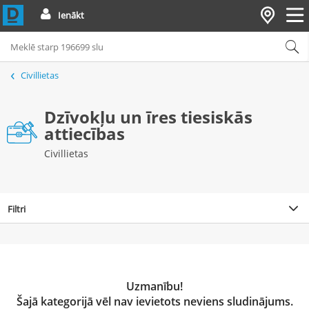
Ienākt
Civillietas
Dzīvokļu un īres tiesiskās
attiecības
Civillietas
Filtri
Uzmanību!
Šajā kategorijā vēl nav ievietots neviens sludinājums.