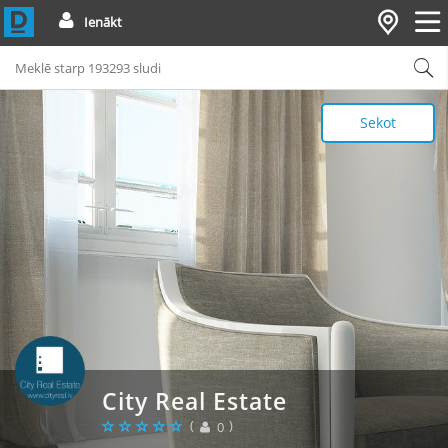
Ienākt
Sekot
City Real Estate
(
)
0