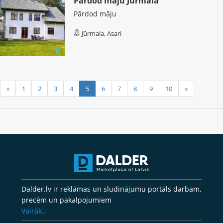
Pārdod māju Jūrmalā
Pārdod māju
Jūrmala, Asari
«
1
2
3
4
5
6
7
8
9
10
»
Dalder.lv ir reklāmas un sludinājumu portāls darbam,
precēm un pakalpojumiem
Vairāk..