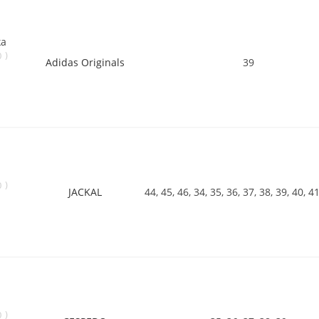
ka
)
0
Adidas Originals
39
)
0
JACKAL
44, 45, 46, 34, 35, 36, 37, 38, 39, 40, 4
)
0