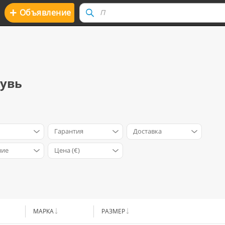
+
Oбъявление
бувь
Гарантия
Доставка
ние
Цена (€)
МАРКА
РАЗМЕР