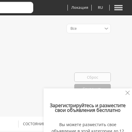
Локация
RU
Все
Сброс
Сохранить
Зарегистрируйтесь и разместите
Избранно: 0
свои объявления бесплатно
CОСТОЯНИЕ
ДОСТАВКА
ЦЕНА
Вы можете разместить свое
объявление в этой категории до 12