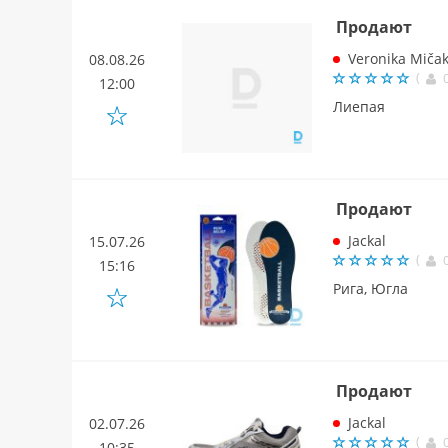
Продают
Veronika Miča
08.08.26
(
12:00
Лиепая
Продают
Jackal
15.07.26
(
15:16
Рига, Югла
Продают
Jackal
02.07.26
(
10:35