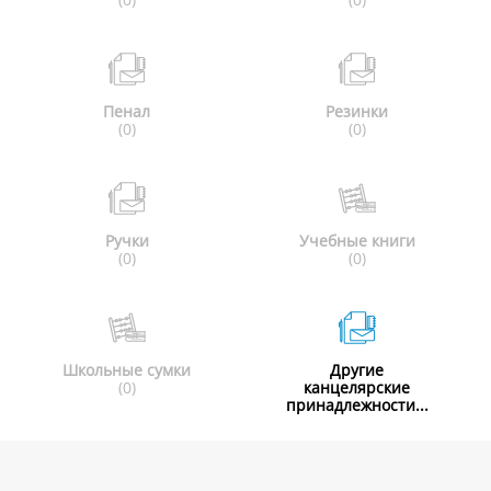
Пенал
Резинки
(0)
(0)
Ручки
Учебные книги
(0)
(0)
Школьные сумки
Другие
(0)
канцелярские
принадлежности...