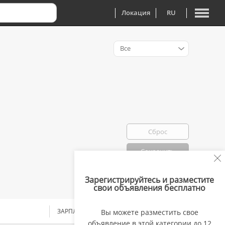
Локация
RU
Все
Сброс
Сохранить
Зарегистрируйтесь и разместите
Избранно: 0
свои объявления бесплатно
ЗАРПЛАТА
Вы можете разместить свое
объявление в этой категории до 12