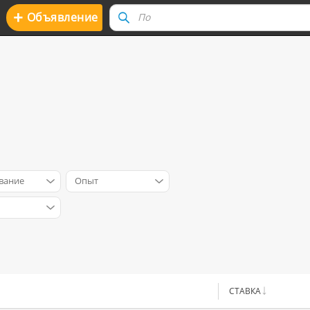
+
Oбъявление
вание
Опыт
СТАВКА