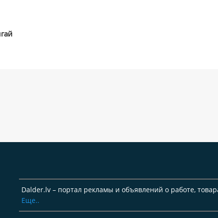
игай
Dalder.lv – портал рекламы и объявлений о работе, товар
Еще..