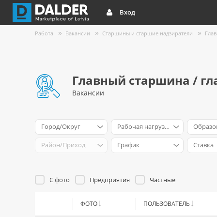
Вход
Работа
Вакансии
Старшины и старшие надзиратели
Глав
Главный старшина / гл
Вакансии
Город/Округ
Рабочая нагрузка
Образо
Район/Приход
График
Ставка
С фото
Предприятия
Частные
ФОТО
ПОЛЬЗОВАТЕЛЬ