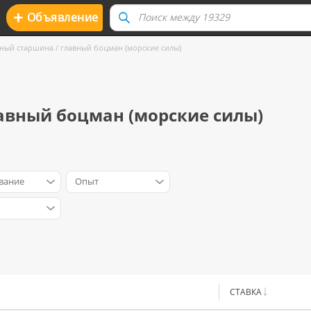
+
Oбъявление
ный старшина / главный боцман (морские силы)
авный боцман (морские силы)
вание
Опыт
СТАВКА