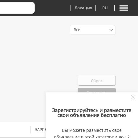
Локация
RU
Все
Сброс
Сохранить
Зарегистрируйтесь и разместите
Избранно: 0
свои объявления бесплатно
ЗАРПЛАТА
Вы можете разместить свое
объявление в этой категории до 12