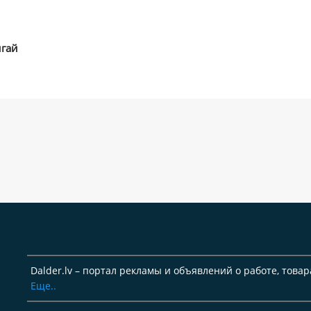
игай
Dalder.lv – портал рекламы и объявлений о работе, товар
Еще..