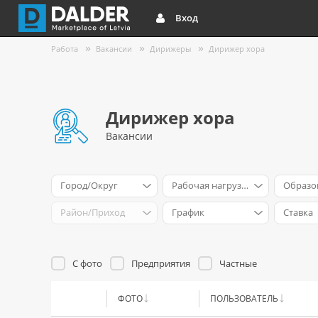
Вход
Работа
Вакансии
Дирижеры
Дирижер хора
Дирижер хора
Вакансии
Город/Округ
Рабочая нагрузка
Образо
Район/Приход
График
Ставка
С фото
Предприятия
Частные
ФОТО
ПОЛЬЗОВАТЕЛЬ