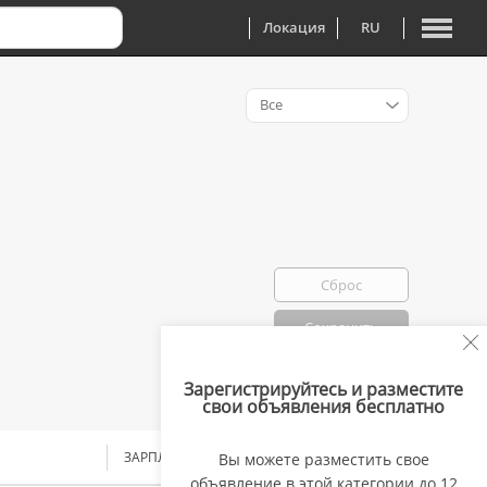
Локация
RU
Все
Сброс
Сохранить
Зарегистрируйтесь и разместите
Избранно: 0
свои объявления бесплатно
ЗАРПЛАТА
Вы можете разместить свое
объявление в этой категории до 12