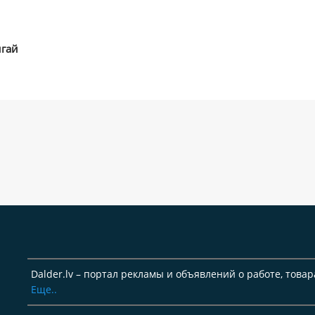
игай
Dalder.lv – портал рекламы и объявлений о работе, товар
Еще..