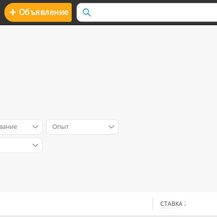
+
Oбъявление
вание
Опыт
СТАВКА