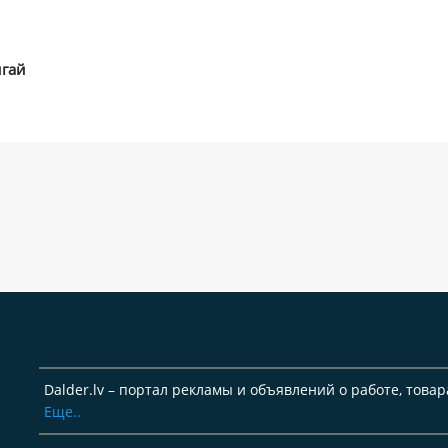
игай
Dalder.lv – портал рекламы и объявлений о работе, товар
Еще..