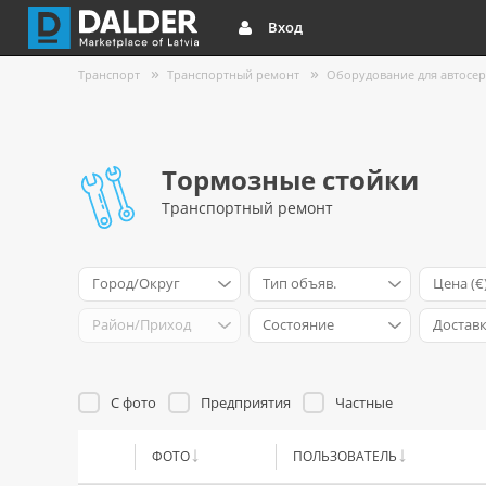
Вход
Транспорт
Транспортный ремонт
Оборудование для автосер
Тормозные стойки
Транспортный ремонт
Город/Округ
Тип объяв.
Цена (€
Район/Приход
Cостояние
Достав
С фото
Предприятия
Частные
ФОТО
ПОЛЬЗОВАТЕЛЬ