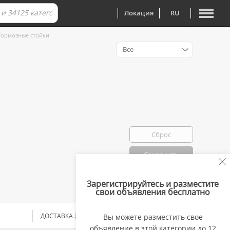
Локация
RU
Тормозные стойки
Все
Сброс
Сохранить
Зарегистрируйтесь и разместите
Избранно: 0
свои объявления бесплатно
ДОСТАВКА
ЦЕНА
Вы можете разместить свое
объявление в этой категории до 12