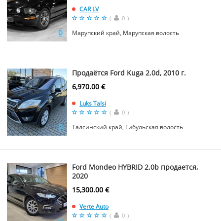
CAR LV
(
0
)
Марупский край, Марупская волость
Продаётся Ford Kuga 2.0d, 2010 г.
6,970.00 €
Luks Talsi
(
0
)
Талсинский край, Гибульская волость
Ford Mondeo HYBRID 2.0b продается,
2020
15,300.00 €
Verte Auto
(
0
)