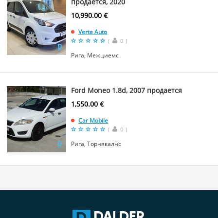
продаётся, 2020
10,990.00 €
Verte Auto
(
0
)
Рига, Межциемс
Ford Moneo 1.8d, 2007 продается
1,550.00 €
Car Mobile
(
0
)
Рига, Торнякалнс