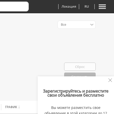
Локация
RU
Все
Сброс
Сохранить
Зарегистрируйтесь и разместите
Избранно: 0
свои объявления бесплатно
ГРАФИК
ЗАРПЛАТА
Вы можете разместить свое
объявление в этой категории до 12