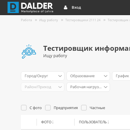
Вход
Работа
Ищу работу
Тестировщики 2111 24
Тестировщик
Тестировщик информа
Ищу работу
Город/Округ
Образование
График
Район/Приход
Рабочая нагрузка
С фото
Предприятия
Частные
ФОТО
ПОЛЬЗОВАТЕЛЬ