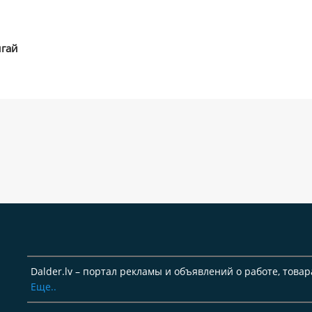
игай
Dalder.lv – портал рекламы и объявлений о работе, товар
Еще..