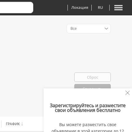
Локация
RU
Все
Сброс
Сохранить
Зарегистрируйтесь и разместите
Избранно: 0
свои объявления бесплатно
ГРАФИК
ЗАРПЛАТА
Вы можете разместить свое
объявление в этой категории до 12