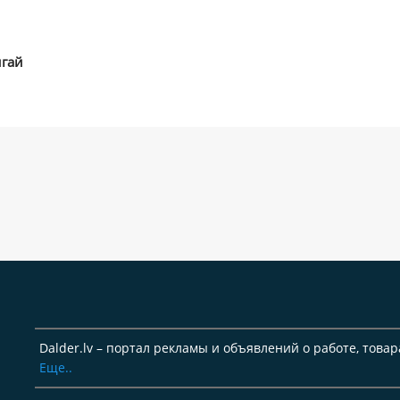
игай
Dalder.lv – портал рекламы и объявлений о работе, товар
Еще..