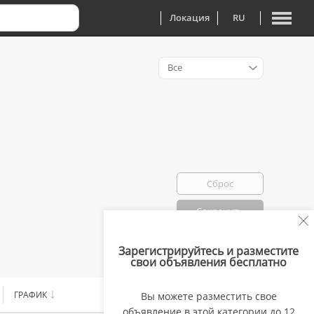
Локация
RU
Все
Сброс
Сохранить
Зарегистрируйтесь и разместите
Избранно: 0
свои объявления бесплатно
ГРАФИК
ЗАРПЛАТА
Вы можете разместить свое
объявление в этой категории до 12