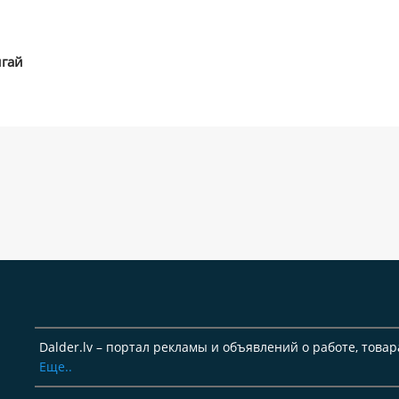
игай
Dalder.lv – портал рекламы и объявлений о работе, товар
Еще..