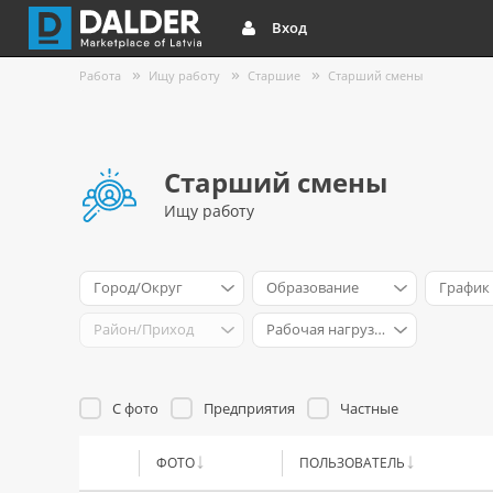
Вход
Работа
Ищу работу
Старшие
Старший смены
Старший смены
Ищу работу
Город/Округ
Образование
График
Район/Приход
Рабочая нагрузка
С фото
Предприятия
Частные
ФОТО
ПОЛЬЗОВАТЕЛЬ