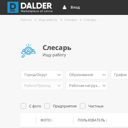
Вход
Работа
Ищу работу
Слесари
Слесарь
Слесарь
Ищу работу
Город/Округ
Образование
График
Район/Приход
Рабочая нагрузка
С фото
Предприятия
Частные
ФОТО
ПОЛЬЗОВАТЕЛЬ