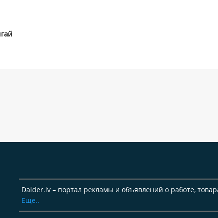
игай
Dalder.lv – портал рекламы и объявлений о работе, товар
Еще..