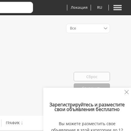
Локация
RU
Все
Сброс
Сохранить
Зарегистрируйтесь и разместите
Избранно: 0
свои объявления бесплатно
ГРАФИК
ЗАРПЛАТА
Вы можете разместить свое
объявление в этой категории до 12