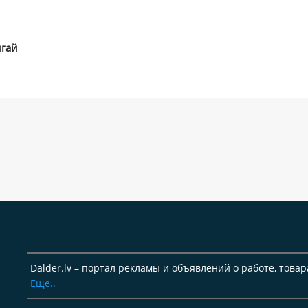
игай
Dalder.lv – портал рекламы и объявлений о работе, товар
Еще..