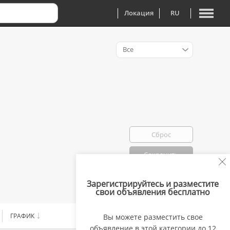
Локация
RU
Все
Сброс
Сохранить
Зарегистрируйтесь и разместите
Избранно: 0
свои объявления бесплатно
ГРАФИК
ЗАРПЛАТА
Вы можете разместить свое
объявление в этой категории до 12