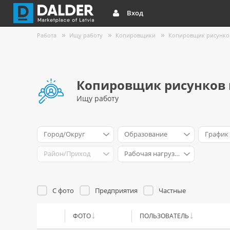
Вход
Работа
Ищу работу
Копировщики
Копировщик рисунко
Копировщик рисунков 
Ищу работу
Город/Округ
Образование
График
Район/Приход
Рабочая нагрузка
С фото
Предприятия
Частные
ФОТО
ПОЛЬЗОВАТЕЛЬ