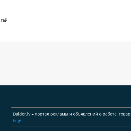
игай
Dalder.lv – портал рекламы и объявлений о работе, товар
Еще..