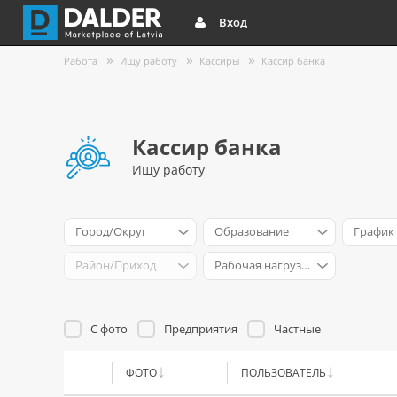
Вход
Работа
Ищу работу
Кассиры
Кассир банка
Кассир банка
Ищу работу
Город/Округ
Образование
График
Район/Приход
Рабочая нагрузка
С фото
Предприятия
Частные
ФОТО
ПОЛЬЗОВАТЕЛЬ