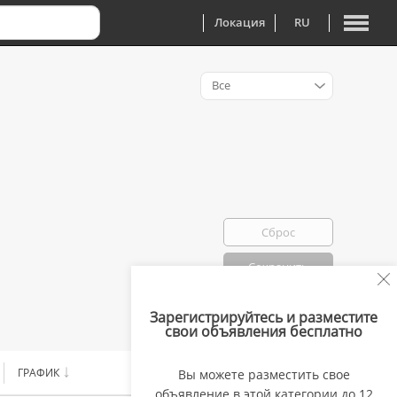
Локация
RU
Все
Сброс
Сохранить
Зарегистрируйтесь и разместите
Избранно: 0
свои объявления бесплатно
ГРАФИК
ЗАРПЛАТА
Вы можете разместить свое
объявление в этой категории до 12