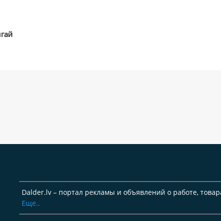
игай
Dalder.lv – портал рекламы и объявлений о работе, товар
Еще..