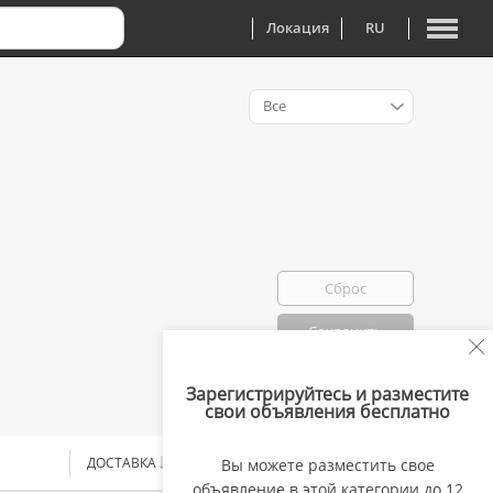
Локация
RU
Все
Сброс
Сохранить
Зарегистрируйтесь и разместите
Избранно: 0
свои объявления бесплатно
ДОСТАВКА
ЦЕНА
Вы можете разместить свое
объявление в этой категории до 12