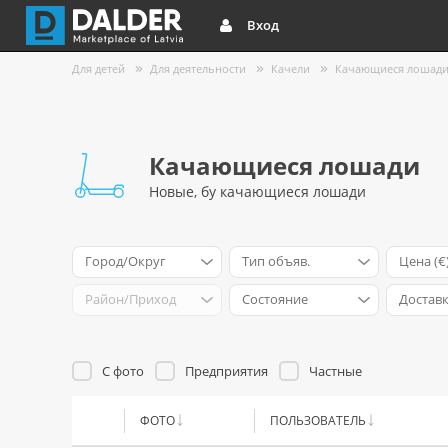
Вход
Для детей
Для деятельности
Качели
Качающиеся лошад
Качающиеся лошади
Новые, бу качающиеся лошади
Город/Округ
Тип объяв.
Цена (€
Район/Приход
Cостояние
Достав
С фото
Предприятия
Частные
ФОТО
ПОЛЬЗОВАТЕЛЬ