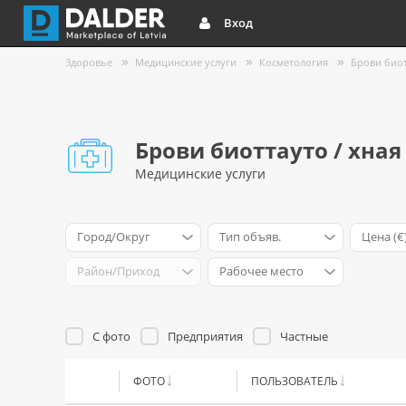
Вход
Здоровье
Медицинские услуги
Косметология
Брови биот
Брови биоттауто / хная
Медицинские услуги
Город/Округ
Тип объяв.
Цена (€
Район/Приход
Рабочее место
С фото
Предприятия
Частные
ФОТО
ПОЛЬЗОВАТЕЛЬ