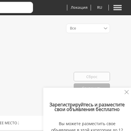
Локация
RU
Все
Сброс
Сохранить
Зарегистрируйтесь и разместите
Избранно: 0
свои объявления бесплатно
ЕЕ МЕСТО
ЦЕНА
Вы можете разместить свое
объявление в этой категории до 12