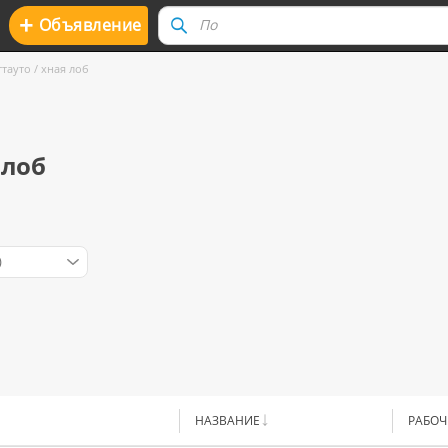
+
Oбъявление
тауто / хная лоб
 лоб
)
НАЗВАНИЕ
РАБОЧ