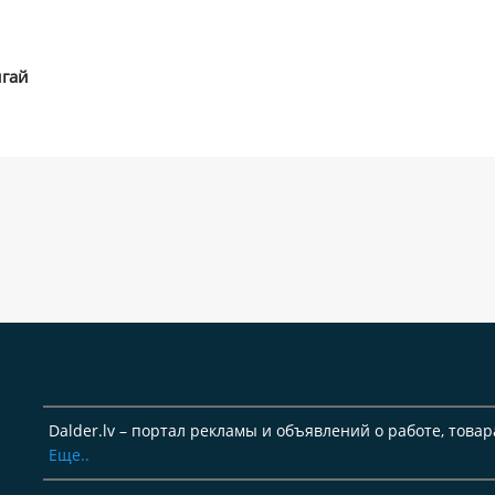
игай
Dalder.lv – портал рекламы и объявлений о работе, товар
Еще..