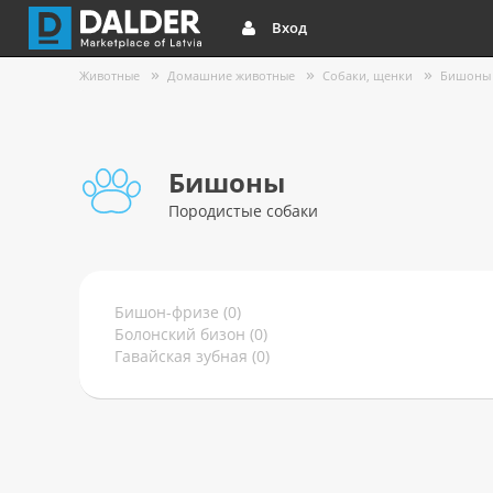
Вход
Животные
Домашние животные
Собаки, щенки
Бишоны
Бишоны
Породистые собаки
Бишон-фризе (0)
Болонский бизон (0)
Гавайская зубная (0)