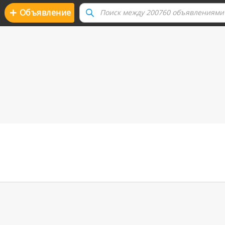
+
Oбъявление